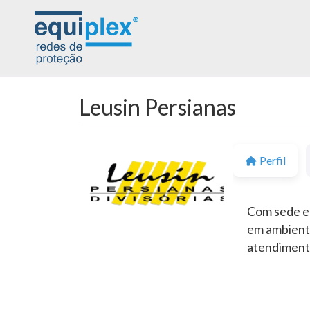
Leusin Persianas
Perfil
Com sede em
em ambiente
atendimento