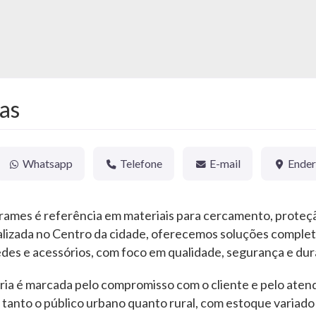
las
Whatsapp
Telefone
E-mail
Ende
Arames é referência em materiais para cercamento, proteç
alizada no Centro da cidade, oferecemos soluções completa
des e acessórios, com foco em qualidade, segurança e dur
ria é marcada pelo compromisso com o cliente e pelo aten
anto o público urbano quanto rural, com estoque variado