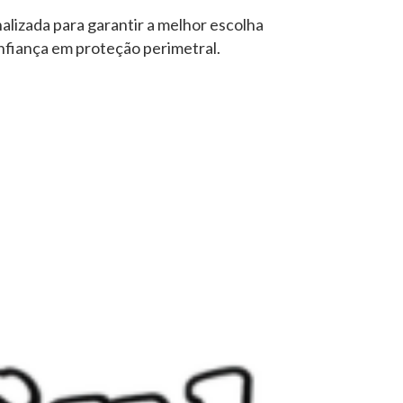
lizada para garantir a melhor escolha
nfiança em proteção perimetral.